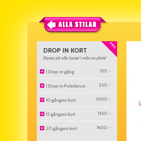
PRIS
DROP IN KORT
Dansa på alla kurser i mån av plats!
150 :-
1 Drop-in gång
250 :-
1 Drop-in Poledance
1000 :-
10 gångers kort
1350 :-
15 gångers kort
1600 :-
20 gångers kort