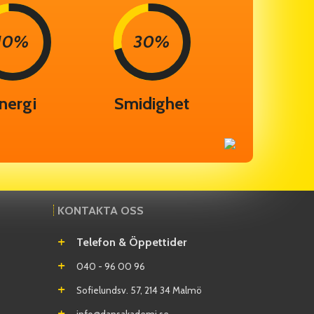
10%
30%
nergi
Smidighet
KONTAKTA OSS
Telefon & Öppettider
040 - 96 00 96
Sofielundsv. 57, 214 34 Malmö
info@dansakademi.se