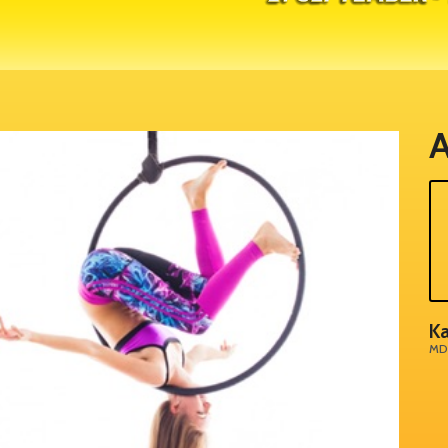
A
Ka
MD