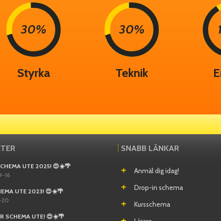
30%
30%
Styrka
Teknik
E
ETER
SNABB LÄNKAR
CHEMA UTE 2025! 😍☀️🌴
Anmäl dig idag!
9-16
Drop-in schema
EMA UTE 2023! 😍☀️🌴
-20
Kursschema
 SCHEMA UTE! 😍☀️🌴
Lärare