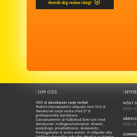
Anmäl dig redan idag!
OM OSS
NYH
100 st danskurser varje vecka!
HÖST S
Malmö Dansakademi erbjuder över 100 st
2025-0
danskurser varje vecka med 27 st
professionella danslärare.
VÅRSCH
Dansakademin är fullbokad året runt med
danskurser, möhippor/svensexor, shower,
2022-12
workshops, privatlektioner, skolevents,
företagsfester & andra events. Vi erbjuder alla
SOMMAR
tänkbara dansstilar och vårt utbud är av högsta