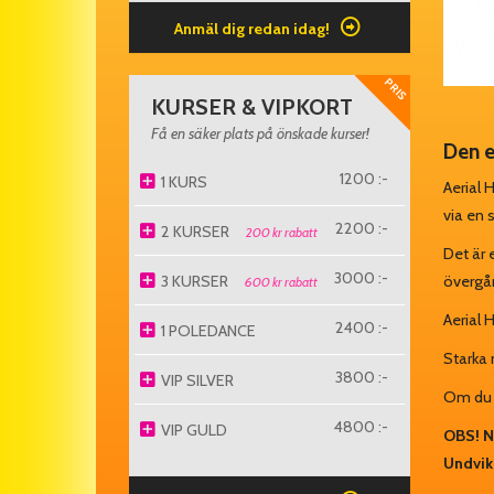
Anmäl dig redan idag!
PRIS
KURSER & VIPKORT
Få en säker plats på önskade kurser!
Den e
1200 :-
1 KURS
Aerial 
via en s
2200 :-
2 KURSER
200 kr rabatt
Det är 
3000 :-
övergån
3 KURSER
600 kr rabatt
Aerial 
2400 :-
1 POLEDANCE
Starka 
3800 :-
VIP SILVER
Om du ä
4800 :-
VIP GULD
OBS! N
Undvik