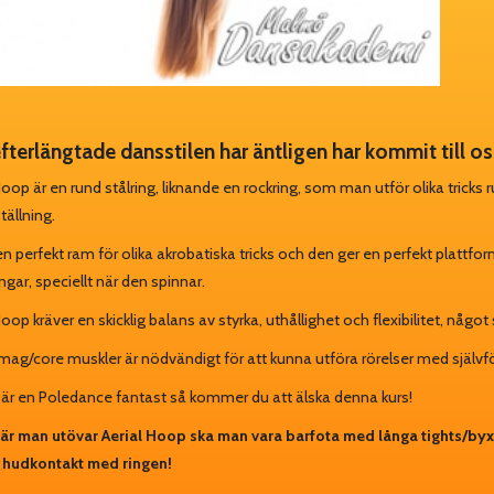
fterlängtade dansstilen har äntligen har kommit till
Hoop är en rund stålring, liknande en rockring, som man utför olika tricks
tällning.
en perfekt ram för olika akrobatiska tricks och den ger en perfekt plattf
gar, speciellt när den spinnar.
Hoop kräver en skicklig balans av styrka, uthållighet och flexibilitet, nå
mag/core muskler är nödvändigt för att kunna utföra rörelser med självf
r en Poledance fantast så kommer du att älska denna kurs!
är man utövar Aerial Hoop ska man vara barfota med långa tights/byx
 hudkontakt med ringen!