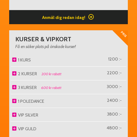
Anmäl dig redan idag!
PRIS
KURSER & VIPKORT
Få en säker plats på önskade kurser!
1200 :-
1 KURS
2200 :-
2 KURSER
200 kr rabatt
3000 :-
3 KURSER
600 kr rabatt
2400 :-
1 POLEDANCE
3800 :-
VIP SILVER
4800 :-
VIP GULD