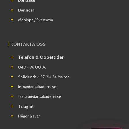
Dansstilar
Dansresa
Möhippa / Svensexa
KONTAKTA OSS
Telefon & Öppettider
040 - 96 00 96
Sofielundsv. 57, 214 34 Malmö
info@dansakademi.se
faktura@dansakademi.se
Ta sig hit
Frågor & svar