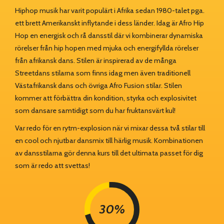
Hiphop musik har varit populärt i Afrika sedan 1980-talet pga.
ett brett Amerikanskt inflytande i dess länder. Idag är Afro Hip
Hop en energisk och rå dansstil där vi kombinerar dynamiska
rörelser från hip hopen med mjuka och energifyllda rörelser
från afrikansk dans. Stilen är inspirerad av de många
Streetdans stilarna som finns idag men även traditionell
Västafrikansk dans och övriga Afro Fusion stilar. Stilen
kommer att förbättra din kondition, styrka och explosivitet
som dansare samtidigt som du har fruktansvärt kul!
Var redo för en rytm-explosion när vi mixar dessa två stilar till
en cool och njutbar dansmix till härlig musik. Kombinationen
av dansstilarna gör denna kurs till det ultimata passet för dig
som är redo att svettas!
30%