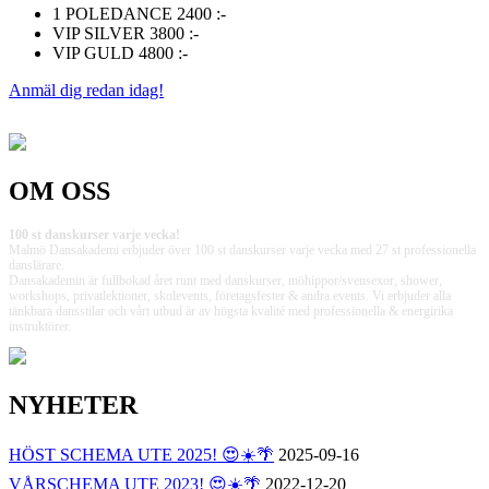
1 POLEDANCE
2400 :-
VIP SILVER
3800 :-
VIP GULD
4800 :-
Anmäl dig redan idag!
OM OSS
100 st danskurser varje vecka!
Malmö Dansakademi erbjuder över 100 st danskurser varje vecka med 27 st professionella
danslärare.
Dansakademin är fullbokad året runt med danskurser, möhippor/svensexor, shower,
workshops, privatlektioner, skolevents, företagsfester & andra events. Vi erbjuder alla
tänkbara dansstilar och vårt utbud är av högsta kvalité med professionella & energirika
instruktörer.
NYHETER
HÖST SCHEMA UTE 2025! 😍☀️🌴
2025-09-16
VÅRSCHEMA UTE 2023! 😍☀️🌴
2022-12-20