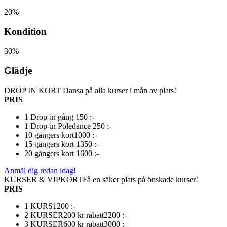
20%
Kondition
30%
Glädje
DROP IN KORT
Dansa på alla kurser i mån av plats!
PRIS
1 Drop-in gång
150 :-
1 Drop-in Poledance
250 :-
10 gångers kort
1000 :-
15 gångers kort
1350 :-
20 gångers kort
1600 :-
Anmäl dig redan idag!
KURSER & VIPKORT
Få en säker plats på önskade kurser!
PRIS
1 KURS
1200 :-
2 KURSER
200 kr rabatt
2200 :-
3 KURSER
600 kr rabatt
3000 :-