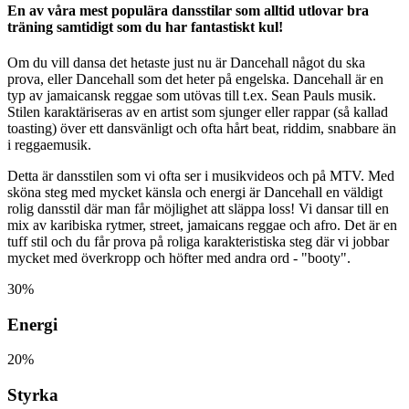
En av våra mest populära dansstilar som alltid utlovar bra
träning samtidigt som du har fantastiskt kul!
Om du vill dansa det hetaste just nu är Dancehall något du ska
prova, eller Dancehall som det heter på engelska. Dancehall är en
typ av jamaicansk reggae som utövas till t.ex. Sean Pauls musik.
Stilen karaktäriseras av en artist som sjunger eller rappar (så kallad
toasting) över ett dansvänligt och ofta hårt beat, riddim, snabbare än
i reggaemusik.
Detta är dansstilen som vi ofta ser i musikvideos och på MTV. Med
sköna steg med mycket känsla och energi är Dancehall en väldigt
rolig dansstil där man får möjlighet att släppa loss! Vi dansar till en
mix av karibiska rytmer, street, jamaicans reggae och afro. Det är en
tuff stil och du får prova på roliga karakteristiska steg där vi jobbar
mycket med överkropp och höfter med andra ord - "booty".
30%
Energi
20%
Styrka