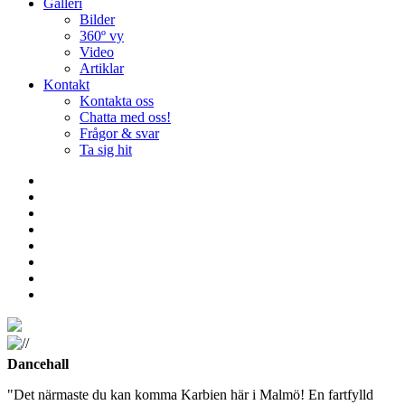
Galleri
Bilder
360º vy
Video
Artiklar
Kontakt
Kontakta oss
Chatta med oss!
Frågor & svar
Ta sig hit
Dancehall
"Det närmaste du kan komma Karbien här i Malmö! En fartfylld