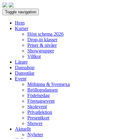
Toggle navigation
Hem
Kurser
Höst schema 2026
Drop-in klasser
Priser & nivåer
Showgrupper
Villkor
Lärare
Dansshop
Dansstilar
Event
Möhippa & Svensexa
Bröllopsdansen
Födelsedag
Företagsevent
Skolevent
Privatlektion
Presentkort
Shower
Aktuellt
Nyheter