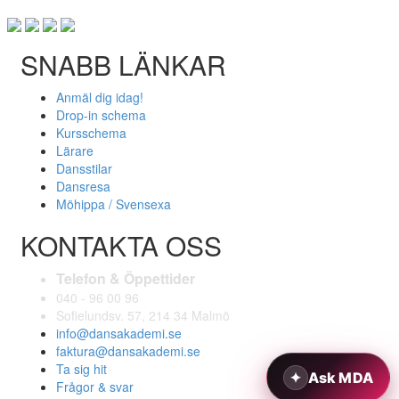
SNABB LÄNKAR
Anmäl dig idag!
Drop-in schema
Kursschema
Lärare
Dansstilar
Dansresa
Möhippa / Svensexa
KONTAKTA OSS
Telefon & Öppettider
040 - 96 00 96
Sofielundsv. 57, 214 34 Malmö
info@dansakademi.se
faktura@dansakademi.se
Ta sig hit
Frågor & svar