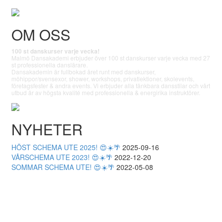
OM OSS
100 st danskurser varje vecka!
Malmö Dansakademi erbjuder över 100 st danskurser varje vecka med 27
st professionella danslärare.
Dansakademin är fullbokad året runt med danskurser,
möhippor/svensexor, shower, workshops, privatlektioner, skolevents,
företagsfester & andra events. Vi erbjuder alla tänkbara dansstilar och vårt
utbud är av högsta kvalité med professionella & energirika instruktörer.
NYHETER
HÖST SCHEMA UTE 2025! 😍☀️🌴
2025-09-16
VÅRSCHEMA UTE 2023! 😍☀️🌴
2022-12-20
SOMMAR SCHEMA UTE! 😍☀️🌴
2022-05-08