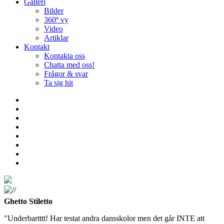
Galleri
Bilder
360º vy
Video
Artiklar
Kontakt
Kontakta oss
Chatta med oss!
Frågor & svar
Ta sig hit
Ghetto Stiletto
"Underbartttt! Har testat andra dansskolor men det går INTE att