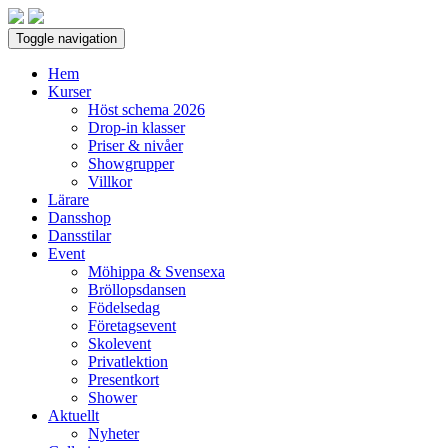
Toggle navigation
Hem
Kurser
Höst schema 2026
Drop-in klasser
Priser & nivåer
Showgrupper
Villkor
Lärare
Dansshop
Dansstilar
Event
Möhippa & Svensexa
Bröllopsdansen
Födelsedag
Företagsevent
Skolevent
Privatlektion
Presentkort
Shower
Aktuellt
Nyheter