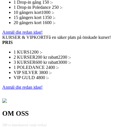
1 Drop-in gång
150 :-
1 Drop-in Poledance
250 :-
10 gångers kort
1000 :-
15 gångers kort
1350 :-
20 gångers kort
1600 :-
Anmäl dig redan idag!
KURSER & VIPKORT
Få en säker plats på önskade kurser!
PRIS
1 KURS
1200 :-
2 KURSER
200 kr rabatt
2200 :-
3 KURSER
600 kr rabatt
3000 :-
1 POLEDANCE
2400 :-
VIP SILVER
3800 :-
VIP GULD
4800 :-
Anmäl dig redan idag!
OM OSS
100 st danskurser varje vecka!