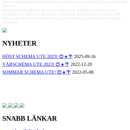
Malmö Dansakademi erbjuder över 100 st danskurser varje vecka med 27 st professionella
danslärare.
Dansakademin är fullbokad året runt med danskurser, möhippor/svensexor, shower,
workshops, privatlektioner, skolevents, företagsfester & andra events. Vi erbjuder alla
tänkbara dansstilar och vårt utbud är av högsta kvalité med professionella & energirika
instruktörer.
NYHETER
HÖST SCHEMA UTE 2025! 😍☀️🌴
2025-09-16
VÅRSCHEMA UTE 2023! 😍☀️🌴
2022-12-20
SOMMAR SCHEMA UTE! 😍☀️🌴
2022-05-08
SNABB LÄNKAR