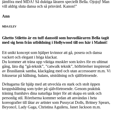
jämföra med MDA! Så duktiga läraren speciellt Bella. Ojojoj! Man
vill aldrig sluta dansa och så prisvärd. Kanon!"
Ann
MDA ELEV
Ghetto Stiletto är en tuff dansstil som huvudläraren Bella tagit
med sig hem från utbildning i Hollywood till oss här i Malmö!
Ett unikt koncept som hjälper kvinnor att gå, posera och dansa
vackert och elegant i höga klackar.
Du kommer att träna upp viktiga muskler som krävs för en ultimat
gång, lära dig ”gå-teknik”, ”catwalk teknik”, höftrörelser inspirerad
av Brasiliansk samba, klackgång med och utan accessoarer m.m. Vi
fokuserar på hållning, balans, utstrålning och själförtroende.
Deltagarna får hjälp med att utveckla en stark och stolt öppen
kroppshållning som tyder på självförtroende. Genom praktisk
träning framhävs dina naturliga linjer för att skapa en unik och
personlig stil. Rörelserna kommer sedan att användas i heta
koreografier till låtar av artister som Pussycat Dolls, Britney Spears,
Beyoncé, Lady Gaga, Christina Aguilera, Janet Jackson m.m.