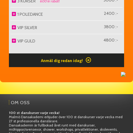
3000 :-
3 KURSER
600 kr rabatt
2400 :-
1 POLEDANCE
3800 :-
VIP SILVER
4800 :-
VIP GULD
Anmäl dig redan idag!
OM OSS
100 st danskurser varje vecka!
Malmö Dansakademi erbjuder över 100 st danskurser varje vecka med
27 st professionella danslärare.
Dansakademin är fullbokad året runt med danskurser,
möhippor/svensexor, shower, workshops, privatlektioner, skolevents,