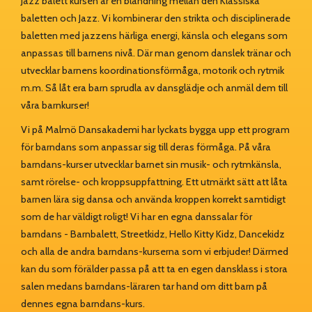
Jazz balett kursen är en blandning mellan den Klassiska
baletten och Jazz. Vi kombinerar den strikta och disciplinerade
baletten med jazzens härliga energi, känsla och elegans som
anpassas till barnens nivå. Där man genom danslek tränar och
utvecklar barnens koordinationsförmåga, motorik och rytmik
m.m. Så låt era barn sprudla av dansglädje och anmäl dem till
våra barnkurser!
Vi på Malmö Dansakademi har lyckats bygga upp ett program
för barndans som anpassar sig till deras förmåga. På våra
barndans-kurser utvecklar barnet sin musik- och rytmkänsla,
samt rörelse- och kroppsuppfattning. Ett utmärkt sätt att låta
barnen lära sig dansa och använda kroppen korrekt samtidigt
som de har väldigt roligt! Vi har en egna danssalar för
barndans - Barnbalett, Streetkidz, Hello Kitty Kidz, Dancekidz
och alla de andra barndans-kurserna som vi erbjuder! Därmed
kan du som förälder passa på att ta en egen dansklass i stora
salen medans barndans-läraren tar hand om ditt barn på
dennes egna barndans-kurs.