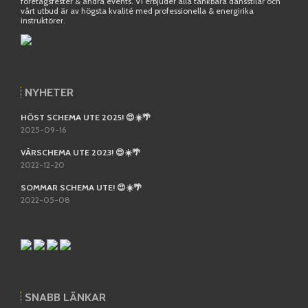
företagsfester & andra events. Vi erbjuder alla tänkbara dansstilar och
vårt utbud är av högsta kvalité med professionella & energirika
instruktörer.
NYHETER
HÖST SCHEMA UTE 2025! 😍☀️🌴
2025-09-16
VÅRSCHEMA UTE 2023! 😍☀️🌴
2022-12-20
SOMMAR SCHEMA UTE! 😍☀️🌴
2022-05-08
SNABB LÄNKAR