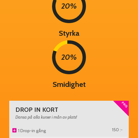
20%
Styrka
20%
Smidighet
PRIS
DROP IN KORT
Dansa på alla kurser i mån av plats!
150 :-
1 Drop-in gång