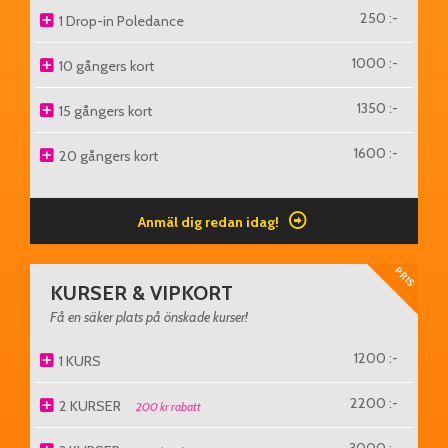
250 :-
1 Drop-in Poledance
1000 :-
10 gångers kort
1350 :-
15 gångers kort
1600 :-
20 gångers kort
Anmäl dig redan idag!
PRIS
KURSER & VIPKORT
Få en säker plats på önskade kurser!
1200 :-
1 KURS
2200 :-
2 KURSER
200 kr rabatt