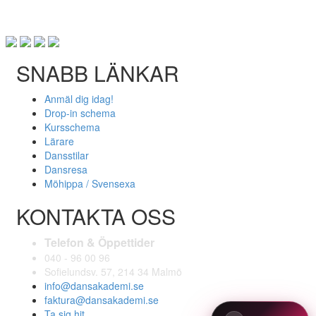
SNABB LÄNKAR
Anmäl dig idag!
Drop-in schema
Kursschema
Lärare
Dansstilar
Dansresa
Möhippa / Svensexa
KONTAKTA OSS
Telefon & Öppettider
040 - 96 00 96
Sofielundsv. 57, 214 34 Malmö
info@dansakademi.se
faktura@dansakademi.se
Ta sig hit