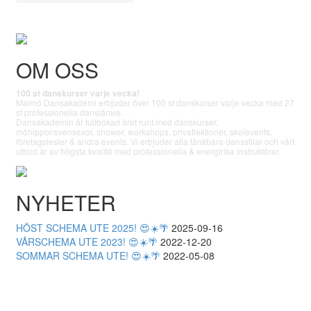
OM OSS
100 st danskurser varje vecka!
Malmö Dansakademi erbjuder över 100 st danskurser varje vecka med 27
st professionella danslärare.
Dansakademin är fullbokad året runt med danskurser,
möhippor/svensexor, shower, workshops, privatlektioner, skolevents,
företagsfester & andra events. Vi erbjuder alla tänkbara dansstilar och vårt
utbud är av högsta kvalité med professionella & energirika instruktörer.
NYHETER
HÖST SCHEMA UTE 2025! 😍☀️🌴
2025-09-16
VÅRSCHEMA UTE 2023! 😍☀️🌴
2022-12-20
SOMMAR SCHEMA UTE! 😍☀️🌴
2022-05-08