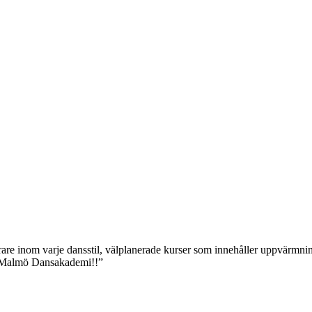
rare inom varje dansstil, välplanerade kurser som innehåller uppvärmnin
 på Malmö Dansakademi!!”