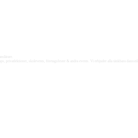
nslärare.
rivatlektioner, skolevents, företagsfester & andra events. Vi erbjuder alla tänkbara dansstilar