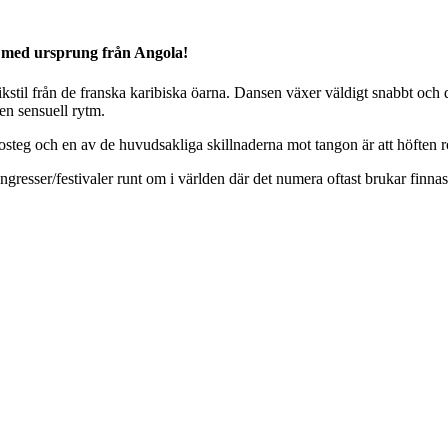
s med ursprung från Angola!
l från de franska karibiska öarna. Dansen växer väldigt snabbt och da
en sensuell rytm.
teg och en av de huvudsakliga skillnaderna mot tangon är att höften rör
gresser/festivaler runt om i världen där det numera oftast brukar finna