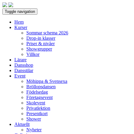
Toggle navigation
Hem
Kurser
Sommar schema 2026
Drop-in klasser
Priser & nivåer
Showgrupper
Villkor
Lärare
Dansshop
Dansstilar
Event
Möhippa & Svensexa
Bröllopsdansen
Födelsedag
Företagsevent
Skolevent
Privatlektion
Presentkort
Shower
Aktuellt
Nyheter