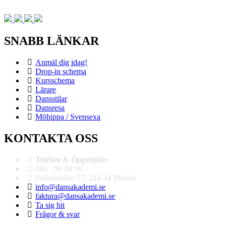
SNABB LÄNKAR
Anmäl dig idag!
Drop-in schema
Kursschema
Lärare
Dansstilar
Dansresa
Möhippa / Svensexa
KONTAKTA OSS
Telefon & Öppettider
040 - 96 00 96
Sofielundsv. 57, 214 34 Malmö
info@dansakademi.se
faktura@dansakademi.se
Ta sig hit
Frågor & svar