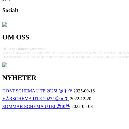
Socialt
OM OSS
100 st danskurser varje vecka!
Malmö Dansakademi erbjuder över 100 st danskurser varje vecka med 27 st professionella da
Dansakademin är fullbokad året runt med danskurser, möhippor/svensexor, shower, workshops, p
NYHETER
HÖST SCHEMA UTE 2025! 😍☀️🌴
2025-09-16
VÅRSCHEMA UTE 2023! 😍☀️🌴
2022-12-20
SOMMAR SCHEMA UTE! 😍☀️🌴
2022-05-08