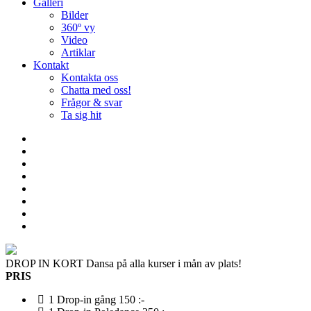
Galleri
Bilder
360º vy
Video
Artiklar
Kontakt
Kontakta oss
Chatta med oss!
Frågor & svar
Ta sig hit
DROP IN KORT
Dansa på alla kurser i mån av plats!
PRIS
1 Drop-in gång
150 :-