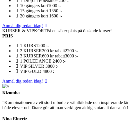
1 Drop-in Poledance
250 :-
10 gångers kort
1000 :-
15 gångers kort
1350 :-
20 gångers kort
1600 :-
Anmäl dig redan idag!
KURSER & VIPKORT
Få en säker plats på önskade kurser!
PRIS
1 KURS
1200 :-
2 KURSER
200 kr rabatt
2200 :-
3 KURSER
600 kr rabatt
3000 :-
1 POLEDANCE
2400 :-
VIP SILVER
3800 :-
VIP GULD
4800 :-
Anmäl dig redan idag!
Kizomba
”Kombinationen av ett stort utbud av välutbildade och inspirerande lä
både elever och lärare gör att man verkligen aldrig slutar att dansa
Nina Elnertz