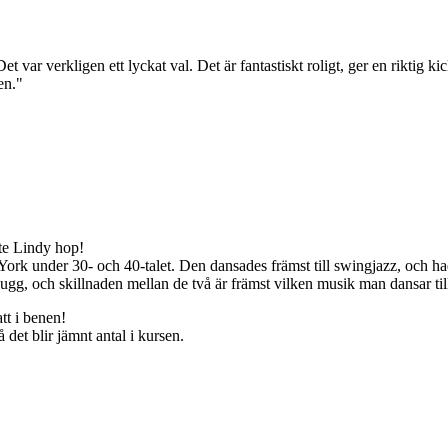
 var verkligen ett lyckat val. Det är fantastiskt roligt, ger en riktig k
en."
nte Lindy hop!
 under 30- och 40-talet. Den dansades främst till swingjazz, och had
rbugg, och skillnaden mellan de två är främst vilken musik man dansar til
tt i benen!
det blir jämnt antal i kursen.