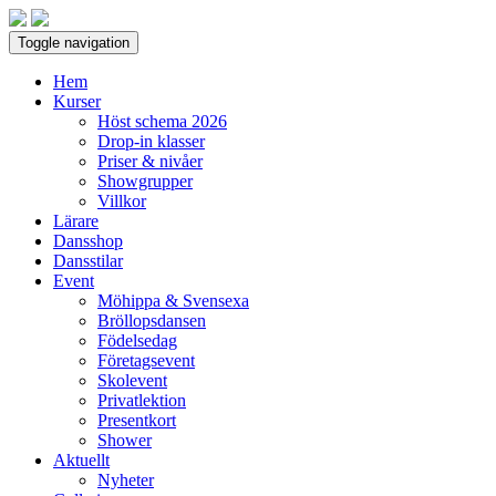
Toggle navigation
Hem
Kurser
Höst schema 2026
Drop-in klasser
Priser & nivåer
Showgrupper
Villkor
Lärare
Dansshop
Dansstilar
Event
Möhippa & Svensexa
Bröllopsdansen
Födelsedag
Företagsevent
Skolevent
Privatlektion
Presentkort
Shower
Aktuellt
Nyheter