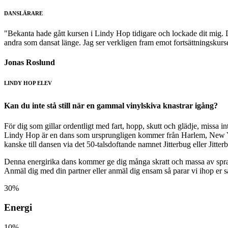
DANSLÄRARE
"Bekanta hade gått kursen i Lindy Hop tidigare och lockade dit mig. Det
andra som dansat länge. Jag ser verkligen fram emot fortsättningskurs
Jonas Roslund
LINDY HOP ELEV
Kan du inte stå still när en gammal vinylskiva knastrar igång?
För dig som gillar ordentligt med fart, hopp, skutt och glädje, missa i
Lindy Hop är en dans som ursprungligen kommer från Harlem, New York
kanske till dansen via det 50-talsdoftande namnet Jitterbug eller Jitte
Denna energirika dans kommer ge dig många skratt och massa av spra
Anmäl dig med din partner eller anmäl dig ensam så parar vi ihop er så 
30%
Energi
10%