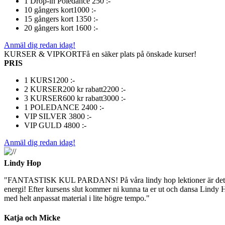
1 Drop-in Poledance
250 :-
10 gångers kort
1000 :-
15 gångers kort
1350 :-
20 gångers kort
1600 :-
Anmäl dig redan idag!
KURSER & VIPKORT
Få en säker plats på önskade kurser!
PRIS
1 KURS
1200 :-
2 KURSER
200 kr rabatt
2200 :-
3 KURSER
600 kr rabatt
3000 :-
1 POLEDANCE
2400 :-
VIP SILVER
3800 :-
VIP GULD
4800 :-
Anmäl dig redan idag!
Lindy Hop
"FANTASTISK KUL PARDANS! På våra lindy hop lektioner är det stort 
energi! Efter kursens slut kommer ni kunna ta er ut och dansa Lindy Ho
med helt anpassat material i lite högre tempo."
Katja och Micke