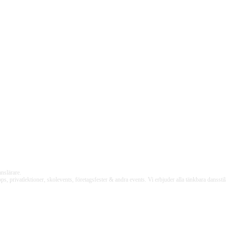
nslärare.
rivatlektioner, skolevents, företagsfester & andra events. Vi erbjuder alla tänkbara dansstilar