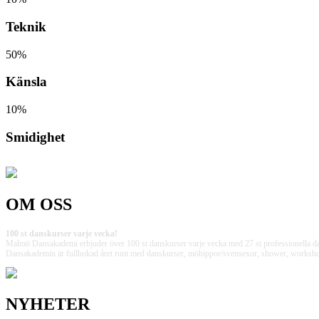
Teknik
50%
Känsla
10%
Smidighet
OM OSS
100 st danskurser varje vecka!
Malmö Dansakademi erbjuder över 100 st danskurser varje vecka med 27 st professionella da
Dansakademin är fullbokad året runt med danskurser, möhippor/svensexor, shower, workshops, p
NYHETER