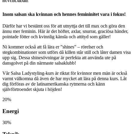
HUVUDLÄRARE
Inom salsan ska kvinnan och hennes femininitet vara i fokus!
Därför har vi bestämt oss för att utnyttja det till max och göra den
ännu mer feminin. Här är det höfter, axlar, snurrar, graciösa händer,
pointade fötter och kvinnlig känsla och attityd som gäller!
Ni kommer också att få lära er ”shines” – rörelser och
stegkombinationer som utförs då killen står still och låter damen visa
upp sig. Dessa shinesövningar är perfekta att använda ute på
dansgolvet på din närmaste salsaklubb!
Vår Salsa Ladystyling-kurs är riktat för kvinnor men män är också
varmt välkomna då även de har mycket att lära på denna kurs. Låt
dig förföras av de latinamerikanska rytmerna och känn
självförtroendet skjuta i höjden!
20%
Energi
30%