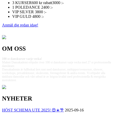
3 KURSER
600 kr rabatt
3000 :-
1 POLEDANCE
2400 :-
VIP SILVER
3800 :-
VIP GULD
4800 :-
Anmäl dig redan idag!
OM OSS
100 st danskurser varje vecka!
Malmö Dansakademi erbjuder över 100 st danskurser varje vecka med 27 st professionella
danslärare.
Dansakademin är fullbokad året runt med danskurser, möhippor/svensexor, shower,
workshops, privatlektioner, skolevents, företagsfester & andra events. Vi erbjuder alla
tänkbara dansstilar och vårt utbud är av högsta kvalité med professionella & energirika
instruktörer.
NYHETER
HÖST SCHEMA UTE 2025! 😍☀️🌴
2025-09-16