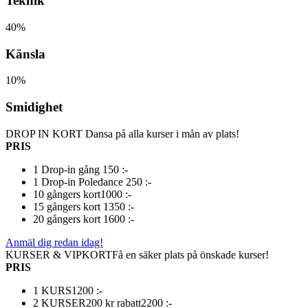
Teknik
40%
Känsla
10%
Smidighet
DROP IN KORT
Dansa på alla kurser i mån av plats!
PRIS
1 Drop-in gång
150 :-
1 Drop-in Poledance
250 :-
10 gångers kort
1000 :-
15 gångers kort
1350 :-
20 gångers kort
1600 :-
Anmäl dig redan idag!
KURSER & VIPKORT
Få en säker plats på önskade kurser!
PRIS
1 KURS
1200 :-
2 KURSER
200 kr rabatt
2200 :-