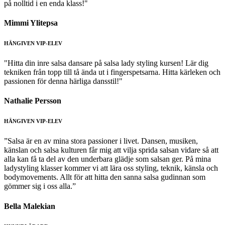
på nolltid i en enda klass!"
Mimmi Ylitepsa
HÄNGIVEN VIP-ELEV
"Hitta din inre salsa dansare på salsa lady styling kursen! Lär dig
tekniken från topp till tå ända ut i fingerspetsarna. Hitta kärleken och
passionen för denna härliga dansstil!"
Nathalie Persson
HÄNGIVEN VIP-ELEV
”Salsa är en av mina stora passioner i livet. Dansen, musiken,
känslan och salsa kulturen får mig att vilja sprida salsan vidare så att
alla kan få ta del av den underbara glädje som salsan ger. På mina
ladystyling klasser kommer vi att lära oss styling, teknik, känsla och
bodymovements. Allt för att hitta den sanna salsa gudinnan som
gömmer sig i oss alla.”
Bella Malekian