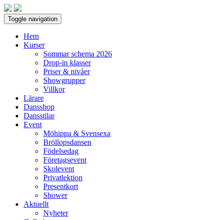
Toggle navigation
Hem
Kurser
Sommar schema 2026
Drop-in klasser
Priser & nivåer
Showgrupper
Villkor
Lärare
Dansshop
Dansstilar
Event
Möhippa & Svensexa
Bröllopsdansen
Födelsedag
Företagsevent
Skolevent
Privatlektion
Presentkort
Shower
Aktuellt
Nyheter