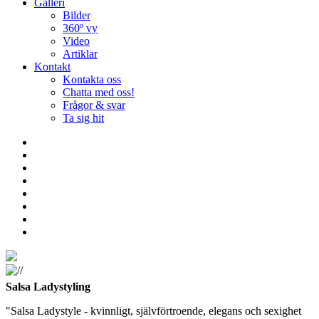
Galleri
Bilder
360º vy
Video
Artiklar
Kontakt
Kontakta oss
Chatta med oss!
Frågor & svar
Ta sig hit
Salsa Ladystyling
"Salsa Ladystyle - kvinnligt, självförtroende, elegans och sexighet