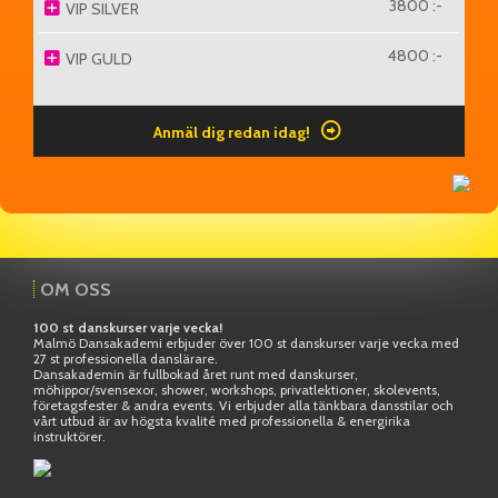
3800 :-
VIP SILVER
4800 :-
VIP GULD
Anmäl dig redan idag!
OM OSS
100 st danskurser varje vecka!
Malmö Dansakademi erbjuder över 100 st danskurser varje vecka med
27 st professionella danslärare.
Dansakademin är fullbokad året runt med danskurser,
möhippor/svensexor, shower, workshops, privatlektioner, skolevents,
företagsfester & andra events. Vi erbjuder alla tänkbara dansstilar och
vårt utbud är av högsta kvalité med professionella & energirika
instruktörer.