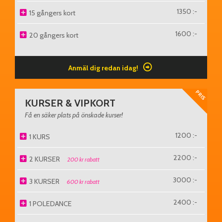
1350 :-
15 gångers kort
1600 :-
20 gångers kort
Anmäl dig redan idag!
PRIS
KURSER & VIPKORT
Få en säker plats på önskade kurser!
1200 :-
1 KURS
2200 :-
2 KURSER
200 kr rabatt
3000 :-
3 KURSER
600 kr rabatt
2400 :-
1 POLEDANCE