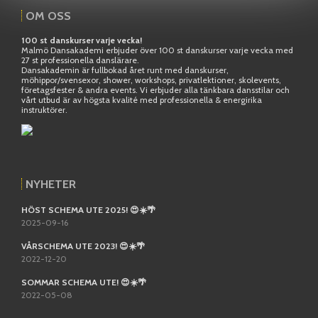
OM OSS
100 st danskurser varje vecka!
Malmö Dansakademi erbjuder över 100 st danskurser varje vecka med
27 st professionella danslärare.
Dansakademin är fullbokad året runt med danskurser,
möhippor/svensexor, shower, workshops, privatlektioner, skolevents,
företagsfester & andra events. Vi erbjuder alla tänkbara dansstilar och
vårt utbud är av högsta kvalité med professionella & energirika
instruktörer.
NYHETER
HÖST SCHEMA UTE 2025! 😍☀️🌴
2025-09-16
VÅRSCHEMA UTE 2023! 😍☀️🌴
2022-12-20
SOMMAR SCHEMA UTE! 😍☀️🌴
2022-05-08