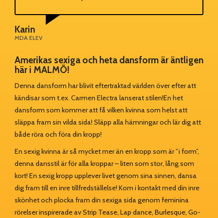
Karin
MDA ELEV
Amerikas sexiga och heta dansform är äntligen
här i MALMÖ!
Denna dansform har blivit eftertraktad världen över efter att
kändisar som t.ex. Carmen Electra lanserat stilen!En het
dansform som kommer att få vilken kvinna som helst att
släppa fram sin vilda sida! Släpp alla hämningar och lär dig att
både röra och föra din kropp!
En sexig kvinna är så mycket mer än en kropp som är ”i form”,
denna dansstil är för alla kroppar – liten som stor, lång som
kort! En sexig kropp upplever livet genom sina sinnen, dansa
dig fram till en inre tillfredställelse! Kom i kontakt med din inre
skönhet och plocka fram din sexiga sida genom feminina
rörelser inspirerade av Strip Tease, Lap dance, Burlesque, Go-