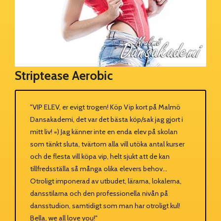
Striptease Aerobic
"VIP ELEV, er evigt trogen! Köp Vip kort på Malmö
Dansakademi, det var det bästa köp/sak jag gjort i
mitt liv! =) Jag känner inte en enda elev på skolan
som tänkt sluta, tvärtom alla vill utöka antal kurser
och de flesta vill köpa vip, helt sjukt att de kan
tillfredsställa så många olika elevers behov...
Otroligt imponerad av utbudet, lärarna, lokalerna,
dansstilarna och den professionella nivån på
dansstudion, samtidigt som man har otroligt kul!
Bella, we all love you!"