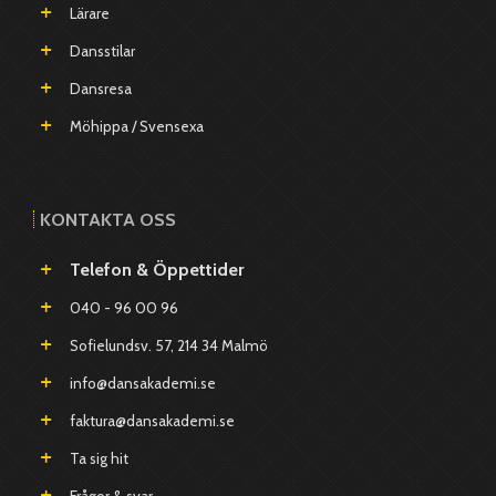
Lärare
Dansstilar
Dansresa
Möhippa / Svensexa
KONTAKTA OSS
Telefon & Öppettider
040 - 96 00 96
Sofielundsv. 57, 214 34 Malmö
info@dansakademi.se
faktura@dansakademi.se
Ta sig hit
Frågor & svar