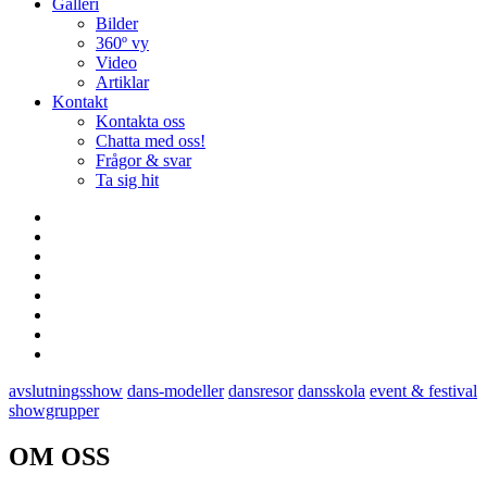
Galleri
Bilder
360º vy
Video
Artiklar
Kontakt
Kontakta oss
Chatta med oss!
Frågor & svar
Ta sig hit
avslutningsshow
dans-modeller
dansresor
dansskola
event & festival
showgrupper
OM OSS