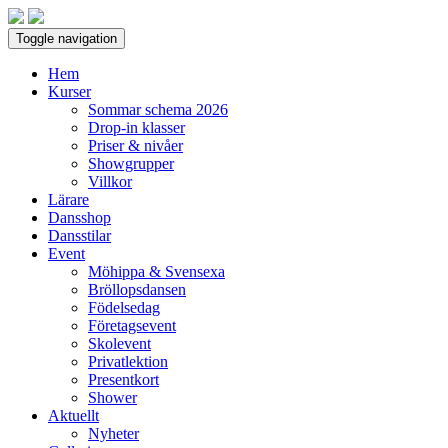
Toggle navigation
Hem
Kurser
Sommar schema 2026
Drop-in klasser
Priser & nivåer
Showgrupper
Villkor
Lärare
Dansshop
Dansstilar
Event
Möhippa & Svensexa
Bröllopsdansen
Födelsedag
Företagsevent
Skolevent
Privatlektion
Presentkort
Shower
Aktuellt
Nyheter