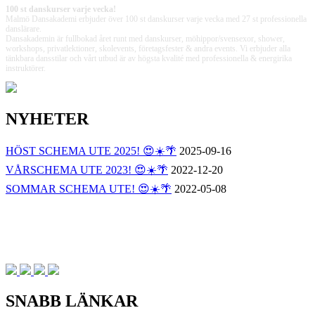
100 st danskurser varje vecka!
Malmö Dansakademi erbjuder över 100 st danskurser varje vecka med 27 st professionella
danslärare.
Dansakademin är fullbokad året runt med danskurser, möhippor/svensexor, shower,
workshops, privatlektioner, skolevents, företagsfester & andra events. Vi erbjuder alla
tänkbara dansstilar och vårt utbud är av högsta kvalité med professionella & energirika
instruktörer.
NYHETER
HÖST SCHEMA UTE 2025! 😍☀️🌴
2025-09-16
VÅRSCHEMA UTE 2023! 😍☀️🌴
2022-12-20
SOMMAR SCHEMA UTE! 😍☀️🌴
2022-05-08
SNABB LÄNKAR