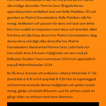
alla möjliga dansstilar. Femme Sass fångade Annas
uppmärksamhet omdelbart tack vare Bella Malekian, VD och
grundare av Malmö Dansakademi. Bella Malekian står för
energi, dedikation och passion för dans och tack vare detta
blev hon snabbt en inspiration inom dans och lärandet, vilket
fick Anna att vilja börja dansa hos Malmö Dansakademi. Idag
dansar Anna ständigt olika dansstilar hos Malmö
Dansakademi, bland annat Femme Sass, Latin Funk och
Dancehall. Anna fick även möjligheten att vara med på
Bellasitas Student Team sommaren 2024 och uppträdde K-
pop på Malmöfestivalen 2024.
Nu får Anna chansen att undervisa i stilarna Street kids 5-7 år,
Street kids 6-8 år och K-pop kids 8-11 år! Hon är supertaggad
och kommer använda denna möjligheten att sprida mycket
energi, glädje och kärlek till barnen, just för att hon också en
gång i tiden var ett barn med stora drömmar.