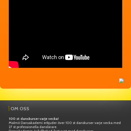
OM OSS
100 st danskurser varje vecka!
Malmö Dansakademi erbjuder över 100 st danskurser varje vecka med
27 st professionella danslärare.
Dansakademin är fullbokad året runt med danskurser,