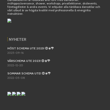
möhippor/svensexor, shower, workshops, privatlektioner, skolevents,
företagsfester & andra events. Vi erbjuder alla tänkbara dansstilar och
vårt utbud är av högsta kvalité med professionella & energirika
instruktörer.
NYHETER
HÖST SCHEMA UTE 2025! 😍☀️🌴
2025-09-16
VÅRSCHEMA UTE 2023! 😍☀️🌴
2022-12-20
SOMMAR SCHEMA UTE! 😍☀️🌴
2022-05-08