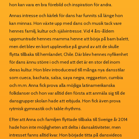
hon kan vara en bra förebild och inspiration för andra.
Annas intresse och kärlek för dans har funnits så länge hon
kan minnas. Hon växte upp med dans och musik tack vare
hennes familj, kultur och självintresse. Vid 4 års-åldern
uppmuntrade hennes mamma henne att börja på barn balett,
men det blev en kort upplevelse på grund av att de skulle
flytta tillbaka till hemlandet, Chile. Där blev hennes nyfikenhet
för dans ännu större i och med att det är en stor del inom
deras kultur. Hon blev introducerad till många nya dansstilar
som cueca, bachata, salsa, saya negra, reggaeton, cumbia
och m.m. Anna fick prova alla möjliga latinamerikanska
folkdanser och hon var alltid den första att anmäla sig till de
dansgrupper skolan hade att erbjuda. Hon fick även prova
rytmisk gymnastik och table rhythms.
Efter att Anna och familjen flyttade tillbaka till Sverige år 2014
hade hon inte möjligheten att delta i dansaktiviteter, men
intresset fanns alltid kvar. Hon började titta på dansvideos