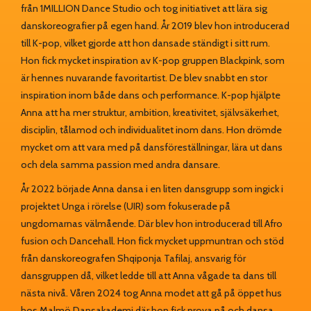
från 1MILLION Dance Studio och tog initiativet att lära sig
danskoreografier på egen hand. År 2019 blev hon introducerad
till K-pop, vilket gjorde att hon dansade ständigt i sitt rum.
Hon fick mycket inspiration av K-pop gruppen Blackpink, som
är hennes nuvarande favoritartist. De blev snabbt en stor
inspiration inom både dans och performance. K-pop hjälpte
Anna att ha mer struktur, ambition, kreativitet, självsäkerhet,
disciplin, tålamod och individualitet inom dans. Hon drömde
mycket om att vara med på dansföreställningar, lära ut dans
och dela samma passion med andra dansare.
År 2022 började Anna dansa i en liten dansgrupp som ingick i
projektet Unga i rörelse (UIR) som fokuserade på
ungdomarnas välmående. Där blev hon introducerad till Afro
fusion och Dancehall. Hon fick mycket uppmuntran och stöd
från danskoreografen Shqiponja Tafilaj, ansvarig för
dansgruppen då, vilket ledde till att Anna vågade ta dans till
nästa nivå. Våren 2024 tog Anna modet att gå på öppet hus
hos Malmö Dansakademi där hon fick prova på och dansa