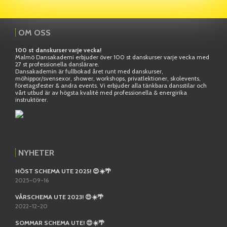
OM OSS
100 st danskurser varje vecka!
Malmö Dansakademi erbjuder över 100 st danskurser varje vecka med
27 st professionella danslärare.
Dansakademin är fullbokad året runt med danskurser,
möhippor/svensexor, shower, workshops, privatlektioner, skolevents,
företagsfester & andra events. Vi erbjuder alla tänkbara dansstilar och
vårt utbud är av högsta kvalité med professionella & energirika
instruktörer.
NYHETER
HÖST SCHEMA UTE 2025! 😍☀️🌴
2025-09-16
VÅRSCHEMA UTE 2023! 😍☀️🌴
2022-12-20
SOMMAR SCHEMA UTE! 😍☀️🌴