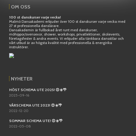
OM OSS
100 st danskurser varje vecka!
Malmö Dansakademi erbjuder över 100 st danskurser varje vecka med
27 st professionella danslärare.
Dansakademin är fullbokad året runt med danskurser,
möhippor/svensexor, shower, workshops, privatlektioner, skolevents,
företagsfester & andra events. Vi erbjuder alla tänkbara dansstilar och
vårt utbud är av högsta kvalité med professionella & energirika
instruktörer.
NYHETER
HÖST SCHEMA UTE 2025! 😍☀️🌴
2025-09-16
VÅRSCHEMA UTE 2023! 😍☀️🌴
2022-12-20
SOMMAR SCHEMA UTE! 😍☀️🌴
2022-05-08