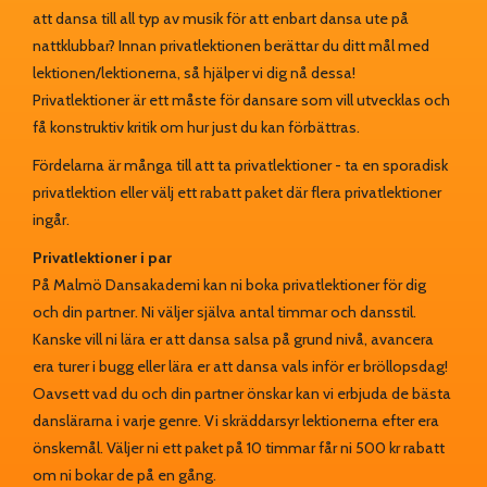
att dansa till all typ av musik för att enbart dansa ute på
nattklubbar? Innan privatlektionen berättar du ditt mål med
lektionen/lektionerna, så hjälper vi dig nå dessa!
Privatlektioner är ett måste för dansare som vill utvecklas och
få konstruktiv kritik om hur just du kan förbättras.
Fördelarna är många till att ta privatlektioner - ta en sporadisk
privatlektion eller välj ett rabatt paket där flera privatlektioner
ingår.
Privatlektioner i par
På Malmö Dansakademi kan ni boka privatlektioner för dig
och din partner. Ni väljer själva antal timmar och dansstil.
Kanske vill ni lära er att dansa salsa på grund nivå, avancera
era turer i bugg eller lära er att dansa vals inför er bröllopsdag!
Oavsett vad du och din partner önskar kan vi erbjuda de bästa
danslärarna i varje genre. Vi skräddarsyr lektionerna efter era
önskemål. Väljer ni ett paket på 10 timmar får ni 500 kr rabatt
om ni bokar de på en gång.