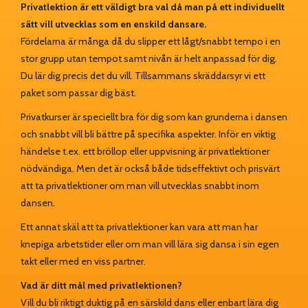
Privatlektion är ett väldigt bra val då man på ett individuellt
sätt vill utvecklas som en enskild dansare.
Fördelarna är många då du slipper ett lågt/snabbt tempo i en
stor grupp utan tempot samt nivån är helt anpassad för dig.
Du lär dig precis det du vill. Tillsammans skräddarsyr vi ett
paket som passar dig bäst.
Privatkurser är speciellt bra för dig som kan grunderna i dansen
och snabbt vill bli bättre på specifika aspekter. Inför en viktig
händelse t.ex. ett bröllop eller uppvisning är privatlektioner
nödvändiga. Men det är också både tidseffektivt och prisvärt
att ta privatlektioner om man vill utvecklas snabbt inom
dansen.
Ett annat skäl att ta privatlektioner kan vara att man har
knepiga arbetstider eller om man vill lära sig dansa i sin egen
takt eller med en viss partner.
Vad är ditt mål med privatlektionen?
Vill du bli riktigt duktig på en särskild dans eller enbart lära dig