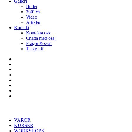
Galleri
Bilder
360º vy
Video
Artiklar
Kontakt
Kontakta oss
Chatta med oss!
Frågor & svar
Ta sig hit
VAROR
KURSER
WORKSHOPS