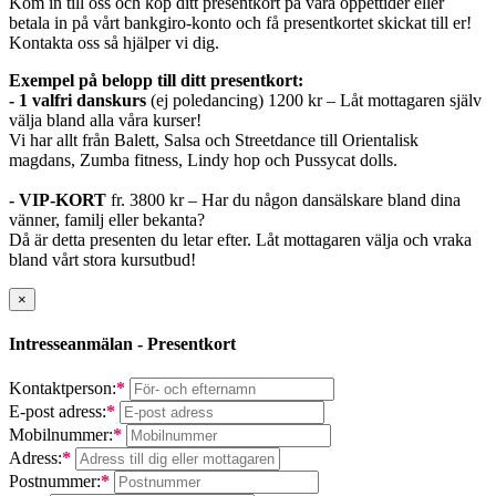
Kom in till oss och köp ditt presentkort på våra öppettider eller
betala in på vårt bankgiro-konto och få presentkortet skickat till er!
Kontakta oss så hjälper vi dig.
Exempel på belopp till ditt presentkort:
- 1 valfri danskurs
(ej poledancing) 1200 kr – Låt mottagaren själv
välja bland alla våra kurser!
Vi har allt från Balett, Salsa och Streetdance till Orientalisk
magdans, Zumba fitness, Lindy hop och Pussycat dolls.
- VIP-KORT
fr. 3800 kr – Har du någon dansälskare bland dina
vänner, familj eller bekanta?
Då är detta presenten du letar efter. Låt mottagaren välja och vraka
bland vårt stora kursutbud!
×
Intresseanmälan - Presentkort
Kontaktperson:
*
E-post adress:
*
Mobilnummer:
*
Adress:
*
Postnummer:
*