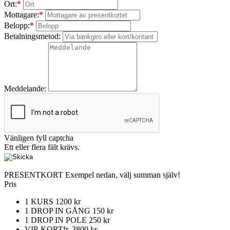
Ort:
*
Mottagare:
*
Belopp:
*
Betalningsmetod:
Meddelande:
Vänligen fyll captcha
Ett eller flera fält krävs.
PRESENTKORT
Exempel nedan, välj summan själv!
Pris
1 KURS
1200 kr
1 DROP IN GÅNG
150 kr
1 DROP IN POLE
250 kr
VIP-KORT
fr. 3800 kr