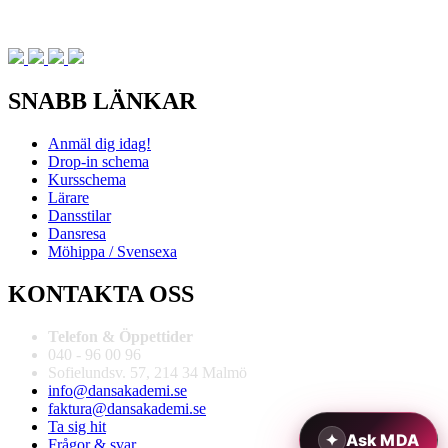
SNABB LÄNKAR
Anmäl dig idag!
Drop-in schema
Kursschema
Lärare
Dansstilar
Dansresa
Möhippa / Svensexa
KONTAKTA OSS
Telefon & Öppettider
040 - 96 00 96
Sofielundsv. 57, 214 34 Malmö
info@dansakademi.se
faktura@dansakademi.se
Ta sig hit
Frågor & svar