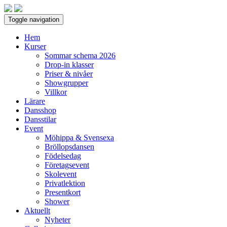
Toggle navigation
Hem
Kurser
Sommar schema 2026
Drop-in klasser
Priser & nivåer
Showgrupper
Villkor
Lärare
Dansshop
Dansstilar
Event
Möhippa & Svensexa
Bröllopsdansen
Födelsedag
Företagsevent
Skolevent
Privatlektion
Presentkort
Shower
Aktuellt
Nyheter