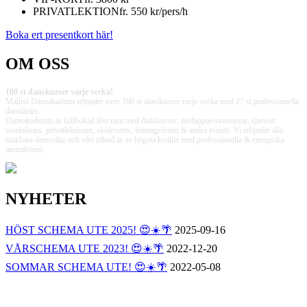
PRIVATLEKTION
fr. 550 kr/pers/h
Boka ert presentkort här!
OM OSS
100 st danskurser varje vecka!
Malmö Dansakademi erbjuder över 100 st danskurser varje vecka med 27 st professionella
danslärare.
Dansakademin är fullbokad året runt med danskurser, möhippor/svensexor, shower,
workshops, privatlektioner, skolevents, företagsfester & andra events. Vi erbjuder alla
tänkbara dansstilar och vårt utbud är av högsta kvalité med professionella & energirika
instruktörer.
NYHETER
HÖST SCHEMA UTE 2025! 😍☀️🌴
2025-09-16
VÅRSCHEMA UTE 2023! 😍☀️🌴
2022-12-20
SOMMAR SCHEMA UTE! 😍☀️🌴
2022-05-08