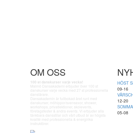
OM OSS
NY
100 st danskurser varje vecka!
HÖST S
Malmö Dansakademi erbjuder över 100 st
09-16
danskurser varje vecka med 27 st professionella
danslärare.
VÅRSCH
Dansakademin är fullbokad året runt med
12-20
danskurser, möhippor/svensexor, shower,
SOMMAR
workshops, privatlektioner, skolevents,
företagsfester & andra events. Vi erbjuder alla
05-08
tänkbara dansstilar och vårt utbud är av högsta
kvalité med professionella & energirika
instruktörer.