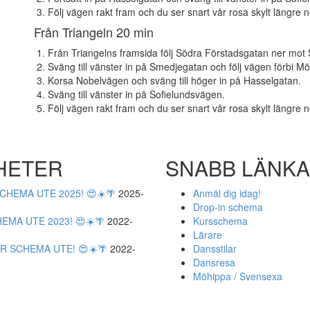
Följ vägen rakt fram och du ser snart vår rosa skylt längre 
Från Triangeln 20 min
Från Triangelns framsida följ Södra Förstadsgatan ner mot
Sväng till vänster in på Smedjegatan och följ vägen förbi M
Korsa Nobelvägen och sväng till höger in på Hasselgatan.
Sväng till vänster in på Sofielundsvägen.
Följ vägen rakt fram och du ser snart vår rosa skylt längre 
HETER
SNABB LÄNK
CHEMA UTE 2025! 😍☀️🌴
2025-
Anmäl dig idag!
Drop-in schema
EMA UTE 2023! 😍☀️🌴
2022-
Kursschema
Lärare
 SCHEMA UTE! 😍☀️🌴
2022-
Dansstilar
Dansresa
Möhippa / Svensexa