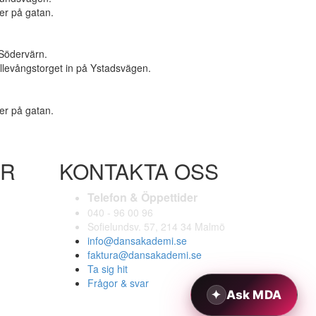
ner på gatan.
 Södervärn.
öllevångstorget in på Ystadsvägen.
ner på gatan.
AR
KONTAKTA OSS
Telefon & Öppettider
040 - 96 00 96
Sofielundsv. 57, 214 34 Malmö
info@dansakademi.se
faktura@dansakademi.se
Ta sig hit
Frågor & svar