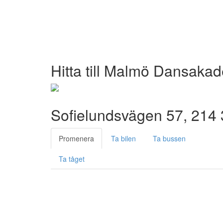
Hitta till Malmö Dansaka
Sofielundsvägen 57, 214
Promenera
Ta bilen
Ta bussen
Ta tåget