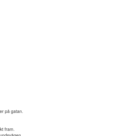
.
ner på gatan.
kt fram.
elundsvägen.